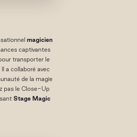
nsationnel
magicien
mances captivantes
pour transporter le
 Il a collaboré avec
munauté de la magie
ez pas le Close-Up
issant
Stage Magic
!