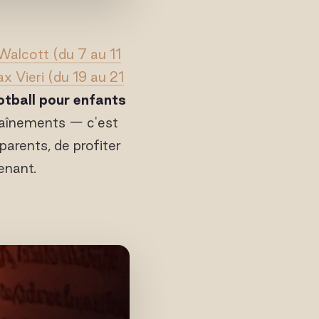
alcott (du 7 au 11
x Vieri (du 19 au 21
tball pour enfants
traînements — c'est
parents, de profiter
enant.