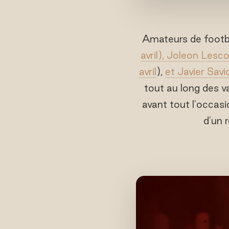
Amateurs de footba
avril), Joleon Lescot
avril
),
et Javier Savi
tout au long des v
avant tout l'occasi
d'un 