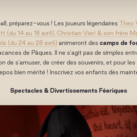
ll, préparez-vous ! Les joueurs légendaires
Theo W
t (du 14 au 18 avril),
Christian Vieri & son frère Ma
ola (du 24 au 28 avril)
animeront des
camps de foo
acances de Pâques. Il ne s'agit pas de simples en
on de s'amuser, de créer des souvenirs, et pour les 
repos bien mérité ! Inscrivez vos enfants dès maint
Spectacles & Divertissements Féeriques