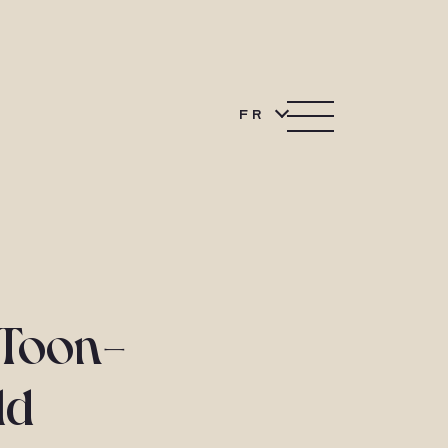
FR
 Toon-
ld