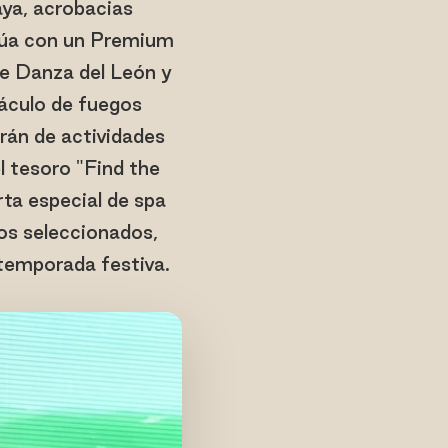
aya, acrobacias
inúa con un Premium
de Danza del León y
áculo de fuegos
rán de actividades
 tesoro "Find the
rta especial de spa
os seleccionados,
 temporada festiva.