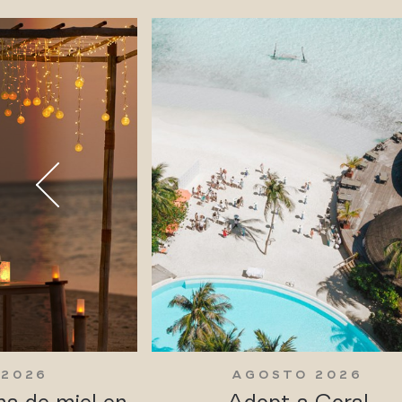
 2026
AGOSTO 2026
na de miel en
Adopt a Coral