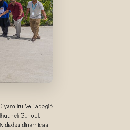
Siyam Iru Veli acogió
lhudheli School,
ividades dinámicas