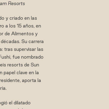
yam Resorts
o y criado en las
o a los 15 años, en
r de Alimentos y
 décadas. Su carrera
: tras supervisar las
Fushi, fue nombrado
eis resorts de Sun
 papel clave en la
esidente, aporta la
ia.
ió el dilatado