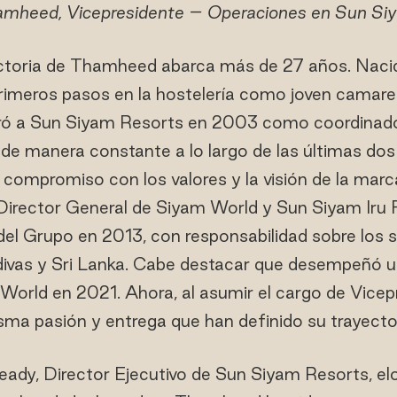
amheed, Vicepresidente – Operaciones en Sun Si
ctoria de Thamheed abarca más de 27 años. Nacid
primeros pasos en la hostelería como joven camarer
oró a Sun Siyam Resorts en 2003 como coordinado
de manera constante a lo largo de las últimas dos
compromiso con los valores y la visión de la marca
irector General de Siyam World y Sun Siyam Iru 
del Grupo en 2013, con responsabilidad sobre los s
ivas y Sri Lanka. Cabe destacar que desempeñó un
World en 2021. Ahora, al asumir el cargo de Vicepr
sma pasión y entrega que han definido su trayector
dy, Director Ejecutivo de Sun Siyam Resorts, elog