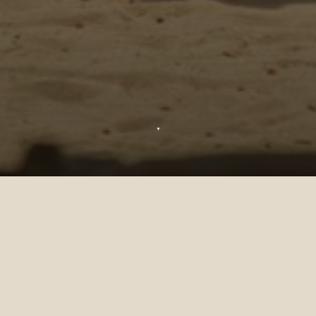
▼
Sun Siyam Beach Club
Refrescantemente tranquilo de día y alma
de la fiesta de noche—Boduberu Beach
Club es el favorito irresistible de Sun Siyam.