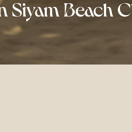
n Siyam Beach C
Sun Siyam Beach Club
Sun Siyam Beach Clu
nt décontracté le jour et cœur de la fête la nuit — le B