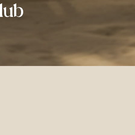
lub
b
oduberu Beach