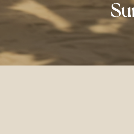
Su
Accueil
Siyam World
Expériences
Délicieuseme