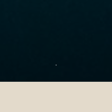
▼
Buceo en Siyam World