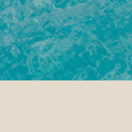
Inicio
Siyam World
Facilities
FECHA