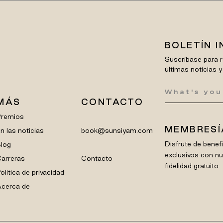
BOLETÍN 
Suscríbase para r
últimas noticias y
MÁS
CONTACTO
Premios
MEMBRESÍ
n las noticias
book@sunsiyam.com
Disfrute de bene
log
exclusivos con n
arreras
Contacto
fidelidad gratuito
olítica de privacidad
cerca de