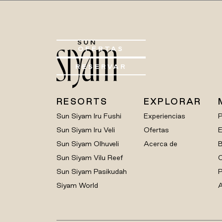
OFERTAS
RESERVAR
RESORTS
EXPLORAR
Sun Siyam Iru Fushi
Experiencias
Sun Siyam Iru Veli
Ofertas
E
Sun Siyam Olhuveli
Acerca de
B
Sun Siyam Vilu Reef
C
Sun Siyam Pasikudah
P
Siyam World
A