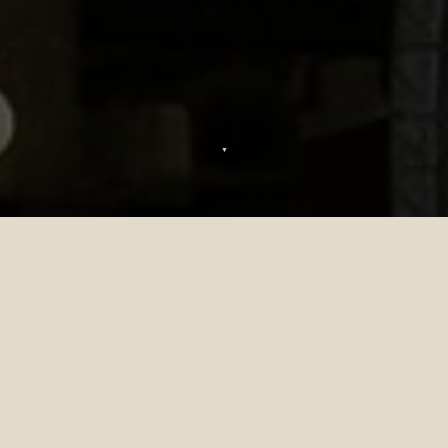
▼
Oferta UnionPay
Siyam World
Disfrute de
ventajas exclusivas
con nuestra
oferta
UnionPay
en
Siyam World
y
benefíciese de descuentos especiales en su