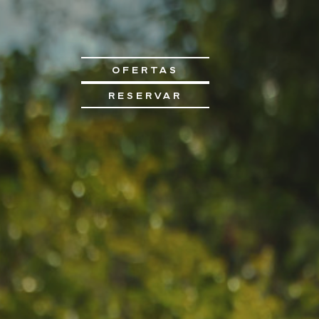
OFERTAS
RESERVAR