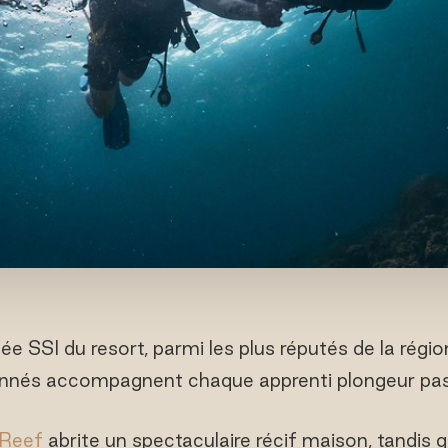
ée SSI du resort, parmi les plus réputés de la régio
nnés accompagnent chaque apprenti plongeur pas
 Reef
abrite un spectaculaire récif maison, tandis q