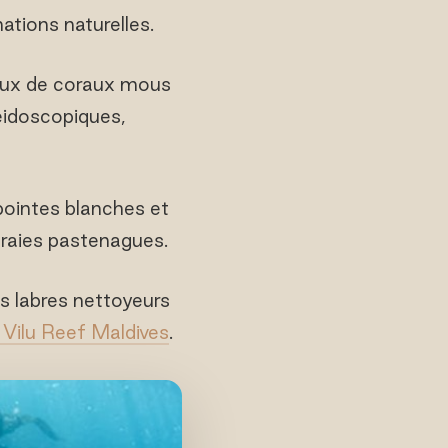
ations naturelles.
eaux de coraux mous
éidoscopiques,
pointes blanches et
et raies pastenagues.
s labres nettoyeurs
Vilu Reef Maldives
.