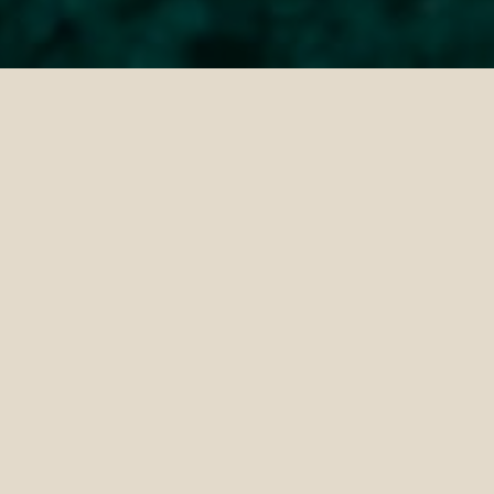
Un Monde qui
Dépasse
Toutes vos
Espérances
Les Maldives s'invitent dans toute leur
splendeur : une formule tout inclus 24h/24
d'exception, des expériences infinies à vivre,
et un univers où l'abondance est reine et
l'ordinaire n'a pas sa place.