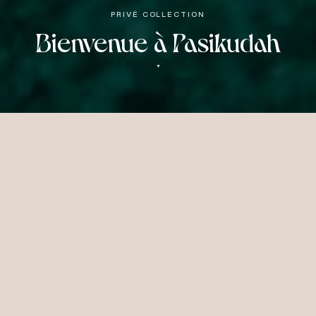
PRIVÉ COLLECTION
Bienvenue à Pasikudah
▼
Le Sublime Visage
du
Sri Lanka
Sun Siyam Pasikudah s'étend sur une plage
préservée de la côte nord-est du Sri Lanka
— une retraite boutique au design soigné de
seulement 34 suites, pensée pour les