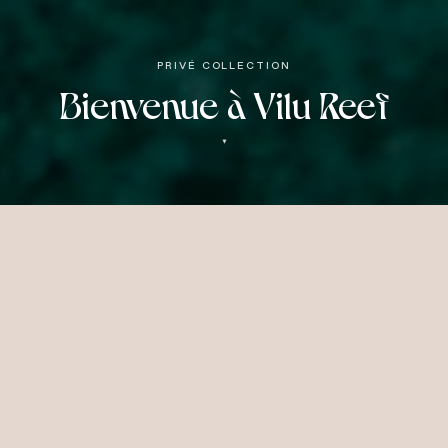
PRIVÉ COLLECTION
Bienvenue à Vilu Reef
▼
Une Escapade
Insulaire
Intemporelle
Intime, paisible et empreint d'une chaleur
maldivienne intemporelle, Sun Siyam Vilu