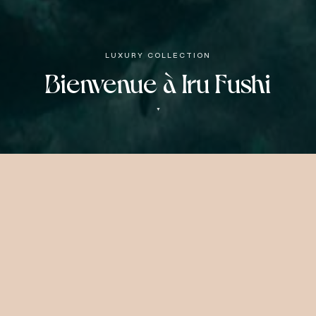
LUXURY COLLECTION
Bienvenue à Iru Fushi
▼
Un Sanctuaire
Insulaire
d'Exception
Le sanctuaire insulaire privé où la magie des
Maldives atteint son expression la plus