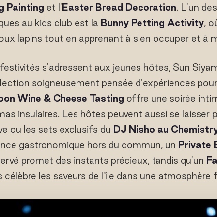
g Painting
et l'
Easter Bread Decoration
. L'un de
ques au kids club est la
Bunny Petting Activity
, o
doux lapins tout en apprenant à s'en occuper et à m
s festivités s'adressent aux jeunes hôtes, Sun Siyam
ection soigneusement pensée d'expériences pour l
oon Wine & Cheese Tasting
offre une soirée inti
s insulaires. Les hôtes peuvent aussi se laisser p
ve ou les sets exclusifs du
DJ Nisho au Chemistr
ience gastronomique hors du commun, un
Private 
ervé promet des instants précieux, tandis qu'un
Fa
s célèbre les saveurs de l'île dans une atmosphère f