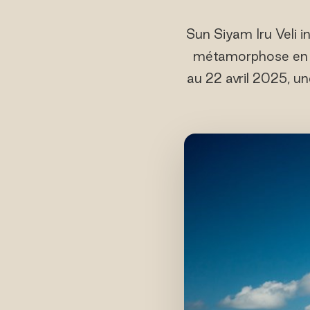
Sun Siyam Iru Veli i
métamorphose en u
au 22 avril 2025, u