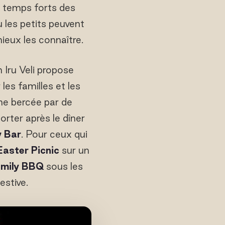
s temps forts des
ù les petits peuvent
ieux les connaître.
 Iru Veli propose
es familles et les
me bercée par de
orter après le dîner
y Bar
. Pour ceux qui
Easter Picnic
sur un
mily BBQ
sous les
estive.