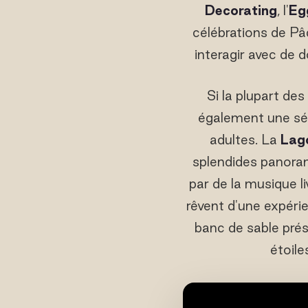
Decorating
, l'
Eg
célébrations de Pâ
interagir avec de 
Si la plupart de
également une sél
adultes. La
Lag
splendides panorama
par de la musique li
rêvent d'une expér
banc de sable prés
étoile