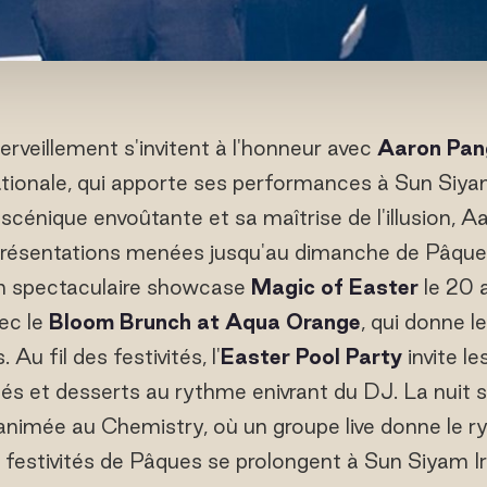
erveillement s'invitent à l'honneur avec
Aaron Pan
ionale, qui apporte ses performances à Sun Siyam
scénique envoûtante et sa maîtrise de l'illusion, A
présentations menées jusqu'au dimanche de Pâques
un spectaculaire showcase
Magic of Easter
le 20 a
ec le
Bloom Brunch at Aqua Orange
, qui donne l
Au fil des festivités, l'
Easter Pool Party
invite l
és et desserts au rythme enivrant du DJ. La nuit s
 animée au Chemistry, où un groupe live donne le r
festivités de Pâques se prolongent à Sun Siyam Iru