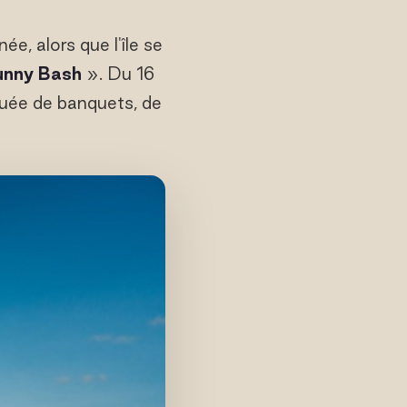
e, alors que l'île se
unny Bash
». Du 16
tuée de banquets, de