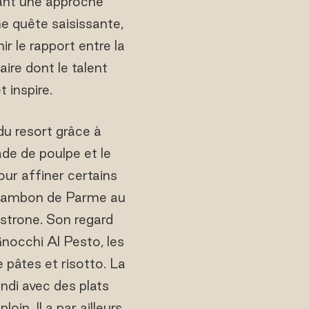
nnant une approche
ne quête saisissante,
r le rapport entre la
aire dont le talent
 inspire.
du resort grâce à
ade de poulpe et le
our affiner certains
le jambon de Parme au
strone. Son regard
Gnocchi Al Pesto, les
 pâtes et risotto. La
di avec des plats
in. Il a par ailleurs