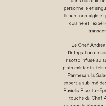
dans des cuisines
personnelle et singu
tissant nostalgie et
cuisine et l'expér
transcen
Le Chef Andrea A
l'intégration de s
risotto infusé au s
plats existants, tel
Parmesan, la Sala
expert a sublimé des
Raviolis Ricotta-Épi
touche du Chef A
comme le Saumon Gril