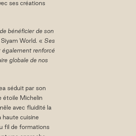
vec ses créations
 de bénéficier de son
t Siyam World. «
Ses
t également renforcé
ire globale de nos
ea séduit par son
 étoile Michelin
le avec fluidité la
la haute cuisine
u fil de formations