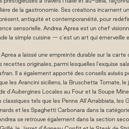
 prestigieuses à travers l'Italie et au-delà, faço
lière de la gastronomie. Ses créations incarnent u
 présent, antiquité et contemporanéité, pour redéfini
ience sensorielle. Andrea Aprea est un chef visionn
de la simple cuisine — c'est un art qui émerveille et
prea a laissé une empreinte durable sur la carte 
es recettes originales, parmi lesquelles l'exquise sal
afran. Il a également apporté des conseils avisés p
s que les Arancini siciliens, la Bruschetta Tomate, 
de d'Aubergines Locales au Four et la Soupe Mine
 classiques tels que les Penne All'Arrabbiata, les 
nards et les Spaghetti Carbonara dans la catégorie
ndrea se retrouve également dans la section secon
lé, le Jarret d'Agneau Confit et le Steak de Striplo