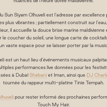
nuances de l'heure dorée maldivienne.
 Sun Siyam Olhuveli est l'adresse par excellence 
les plus vibrantes ; partiellement construit sur l'ea
rieur, il accueille la douce brise marine maldivienne
 le coucher du soleil, une longue carte de cocktails 
un vaste espace pour se laisser porter par la musi
i est un haut lieu d'événements musicaux palpitan
ltiples performances live données pour les festivi
asées à Dubaï
Shébani
et Iman, ainsi que
DJ Charl
tournée du rappeur multi-platine Tinie Tempah.
huveli
pour rester informé des prochaines perfo
Touch My Hair.