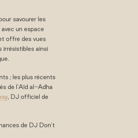
pour savourer les
u, avec un espace
 et offre des vues
irrésistibles ainsi
que.
ts ; les plus récents
tés de l'Aïd al-Adha
esy
, DJ officiel de
rmances de DJ Don't