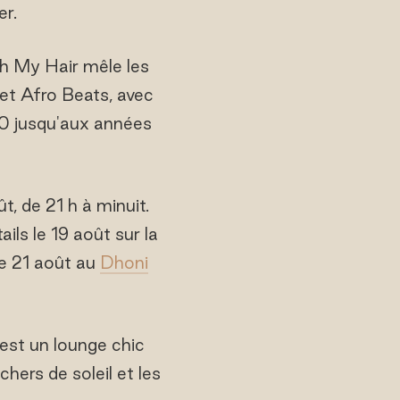
er.
h My Hair mêle les
 et Afro Beats, avec
80 jusqu'aux années
t, de 21 h à minuit.
s le 19 août sur la
e 21 août au
Dhoni
est un lounge chic
hers de soleil et les