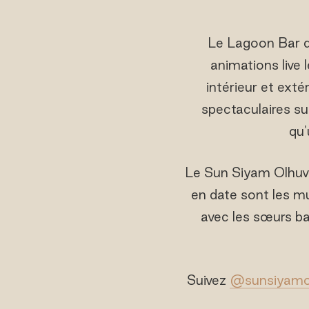
Le Lagoon Bar du
animations live 
intérieur et exté
spectaculaires sur
qu'
Le Sun Siyam Olhuvel
en date sont les mu
avec les sœurs b
Suivez
@sunsiyamol