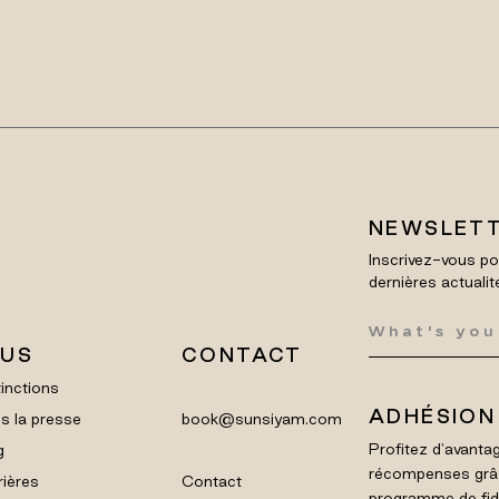
NEWSLET
Inscrivez-vous po
dernières actualit
LUS
CONTACT
inctions
ADHÉSION
s la presse
book@sunsiyam.com
Profitez d'avantag
g
récompenses grâ
rières
Contact
programme de fidél