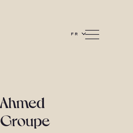
FR
t Ahmed
u Groupe