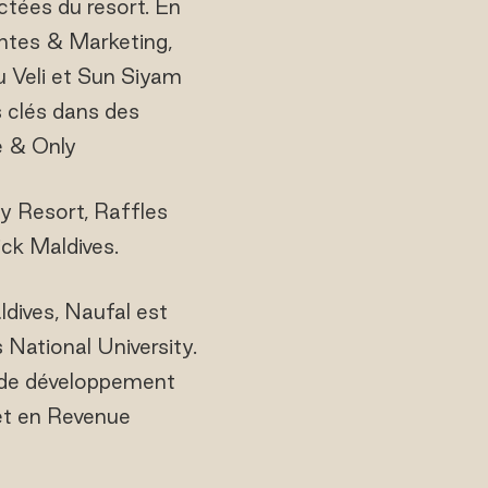
ectées du resort. En
entes & Marketing,
u Veli et Sun Siyam
s clés dans des
e & Only
y Resort, Raffles
ck Maldives.
ldives, Naufal est
 National University.
 de développement
et en Revenue