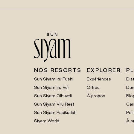
NOS RESORTS
EXPLORER
P
Sun Siyam Iru Fushi
Expériences
Dist
Sun Siyam Iru Veli
Offres
Dan
Sun Siyam Olhuveli
À propos
Blo
Sun Siyam Vilu Reef
Car
Sun Siyam Pasikudah
Poli
Siyam World
À p