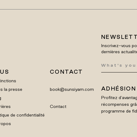
NEWSLET
Inscrivez-vous po
dernières actualit
LUS
CONTACT
inctions
ADHÉSION
s la presse
book@sunsiyam.com
Profitez d'avantag
g
récompenses grâ
rières
Contact
programme de fidél
tique de confidentialité
ropos