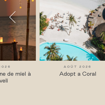
2026
AOÛT 2026
ne de miel à
Adopt a Coral
veli