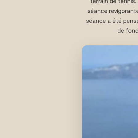
terrain de tennis.
séance revigorant
séance a été pensée
de fond