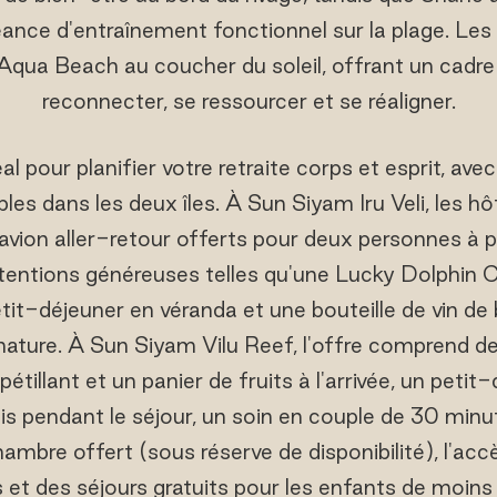
ance d'entraînement fonctionnel sur la plage. Les 
Aqua Beach au coucher du soleil, offrant un cadre
reconnecter, se ressourcer et se réaligner.
l pour planifier votre retraite corps et esprit, avec
bles dans les deux îles. À Sun Siyam Iru Veli, les h
avion aller-retour offerts pour deux personnes à pa
ntions généreuses telles qu'une Lucky Dolphin Cr
it-déjeuner en véranda et une bouteille de vin de
gnature. À Sun Siyam Vilu Reef, l'offre comprend de
pétillant et un panier de fruits à l'arrivée, un peti
fois pendant le séjour, un soin en couple de 30 minu
mbre offert (sous réserve de disponibilité), l'acc
 et des séjours gratuits pour les enfants de moin