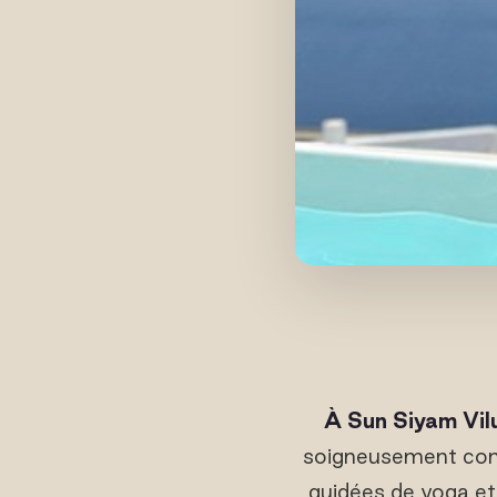
À Sun Siyam Vil
soigneusement comp
guidées de yoga et