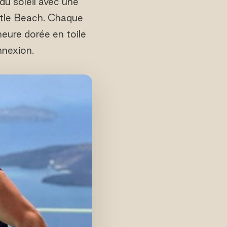
 du soleil avec une
rtle Beach. Chaque
heure dorée en toile
nnexion.