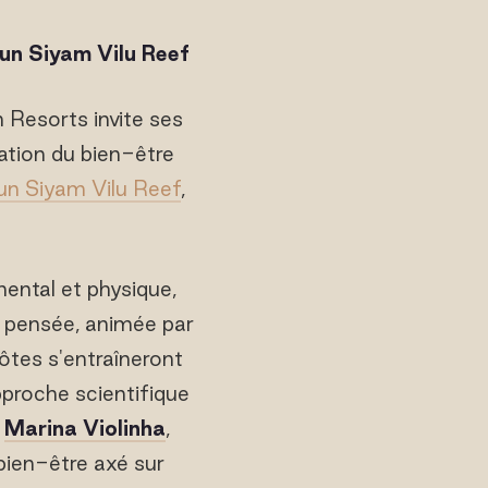
Sun Siyam Vilu Reef
 Resorts invite ses
ation du bien-être
un Siyam Vilu Reef
,
ntal et physique,
t pensée, animée par
ôtes s'entraîneront
pproche scientifique
t
Marina Violinha
,
 bien-être axé sur