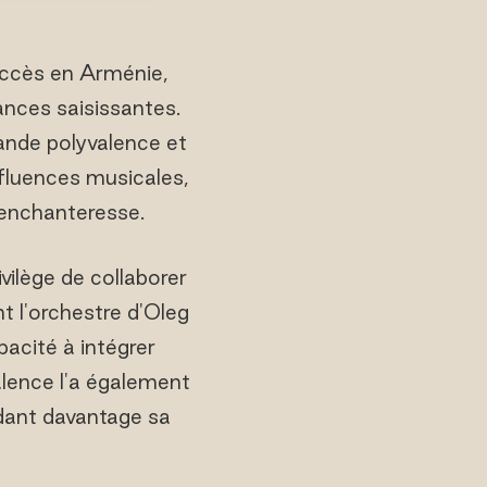
uccès en Arménie,
ances saisissantes.
ande polyvalence et
fluences musicales,
 enchanteresse.
ivilège de collaborer
t l'orchestre d'Oleg
acité à intégrer
alence l'a également
idant davantage sa