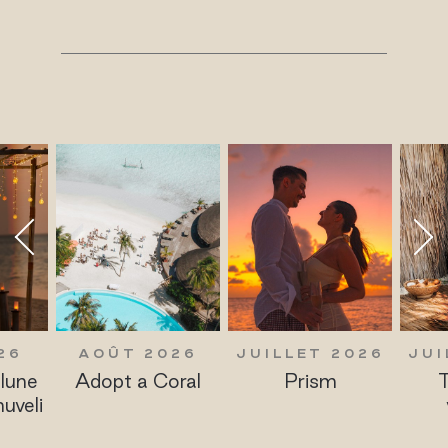
26
AOÛT 2026
JUILLET 2026
JUI
lune
Adopt a Coral
Prism
T
uveli