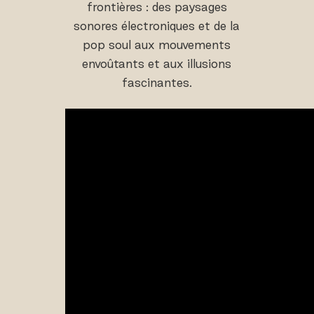
frontières : des paysages
sonores électroniques et de la
pop soul aux mouvements
envoûtants et aux illusions
fascinantes.