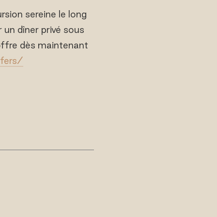
sion sereine le long
 un dîner privé sous
e offre dès maintenant
fers/