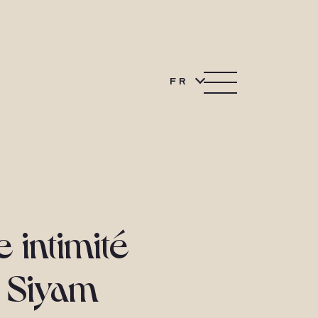
FR
 intimité
n Siyam