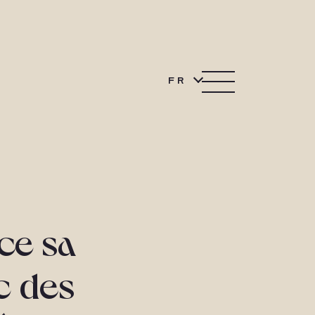
FR
ce sa
c des