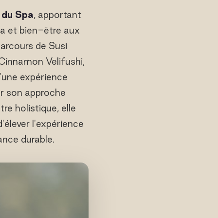
e du Spa
, apportant
pa et bien-être aux
parcours de Susi
Cinnamon Velifushi,
u'une expérience
ur son approche
re holistique, elle
'élever l'expérience
ance durable.