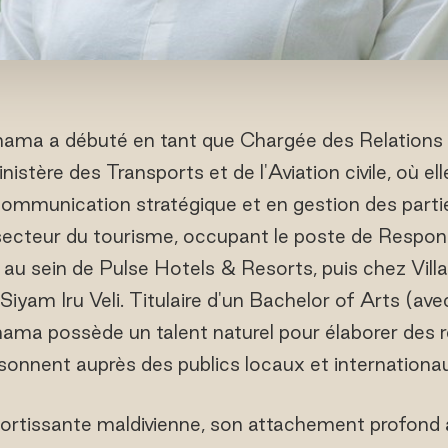
Shama a débuté en tant que Chargée des Relations 
istère des Transports et de l'Aviation civile, où ell
mmunication stratégique et en gestion des parties
 secteur du tourisme, occupant le poste de Respo
u sein de Pulse Hotels & Resorts, puis chez Villa
 Siyam Iru Veli. Titulaire d'un Bachelor of Arts (av
ma possède un talent naturel pour élaborer des ré
sonnent auprès des publics locaux et internationa
ortissante maldivienne, son attachement profond à