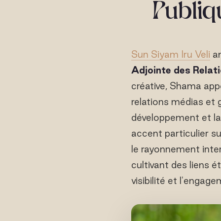
Publiq
Sun Siyam Iru Veli
an
Adjointe des Relat
créative, Shama appo
relations médias et g
développement et la
accent particulier su
le rayonnement inter
cultivant des liens é
visibilité et l'engag