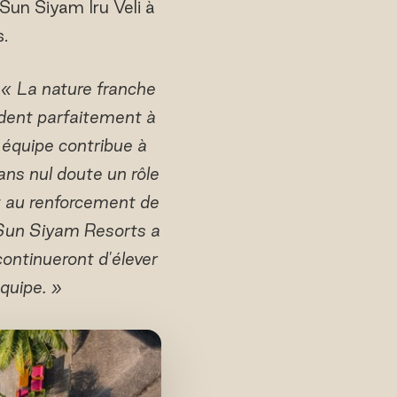
Sun Siyam Iru Veli à
.
« La nature franche
ndent parfaitement à
n équipe contribue à
sans nul doute un rôle
nt au renforcement de
el Sun Siyam Resorts a
ontinueront d'élever
équipe. »