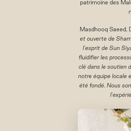
patrimoine des Mald
Masdhooq Saeed, Dir
et ouverte de Shama
l'esprit de Sun Siy
fluidifier les proces
clé dans le soutien 
notre équipe locale e
été fondé. Nous som
l'expéri