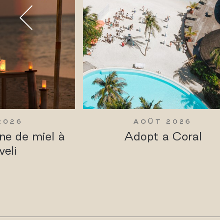
2026
AOÛT 2026
ne de miel à
Adopt a Coral
veli