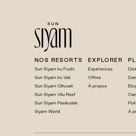
NOS RESORTS
EXPLORER
P
Sun Siyam Iru Fushi
Expériences
Dist
Sun Siyam Iru Veli
Offres
Dan
Sun Siyam Olhuveli
À propos
Blo
Sun Siyam Vilu Reef
Car
Sun Siyam Pasikudah
Poli
Siyam World
À p