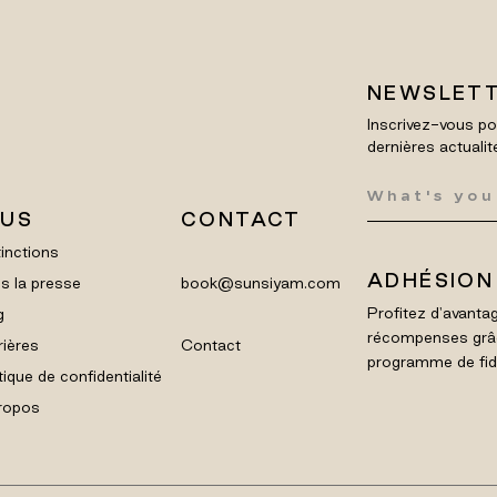
NEWSLET
Inscrivez-vous po
dernières actualit
LUS
CONTACT
inctions
ADHÉSION
s la presse
book@sunsiyam.com
Profitez d'avantag
g
récompenses grâ
rières
Contact
programme de fidél
tique de confidentialité
ropos