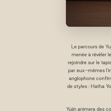
Le parcours de Yuj
menée à révéler l
rejoindre sur le tap
par eux-mêmes l'im
anglophone confirm
de styles : Hatha Y
Yujin animera des co