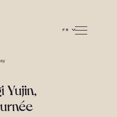
FR
Day
i Yujin,
ournée