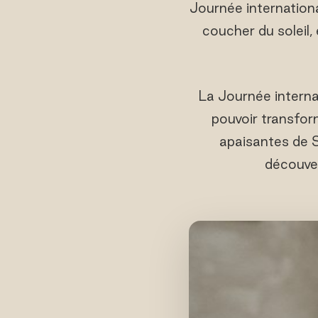
Journée internation
coucher du soleil,
La Journée interna
pouvoir transform
apaisantes de S
découver