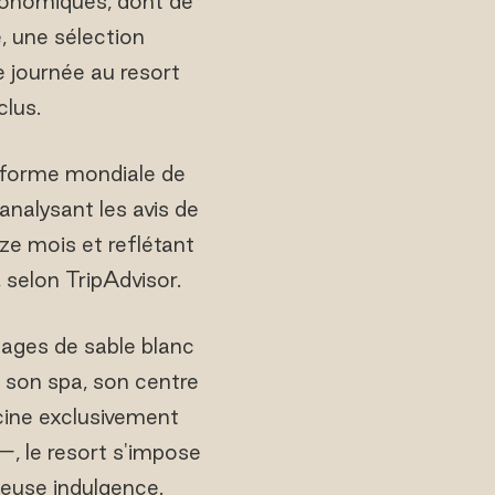
ronomiques, dont de
, une sélection
e journée au resort
clus.
teforme mondiale de
analysant les avis de
ze mois et reflétant
, selon TripAdvisor.
lages de sable blanc
 son spa, son centre
scine exclusivement
—, le resort s'impose
ieuse indulgence.