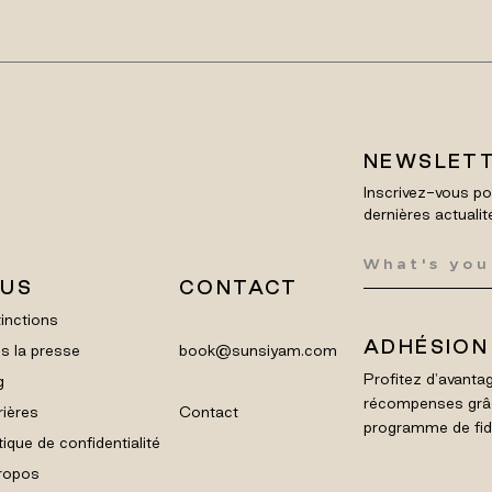
NEWSLET
Inscrivez-vous po
dernières actualit
LUS
CONTACT
inctions
ADHÉSION
s la presse
book@sunsiyam.com
Profitez d'avantag
g
récompenses grâ
rières
Contact
programme de fidél
tique de confidentialité
ropos