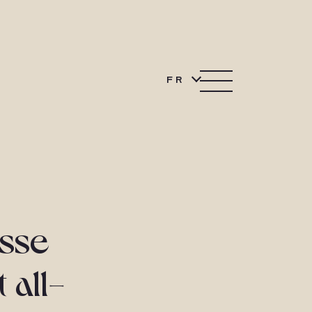
FR
asse
 all-