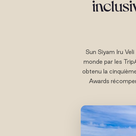
inclusi
Sun Siyam Iru Veli 
monde par les TripA
obtenu la cinquième
Awards récompens