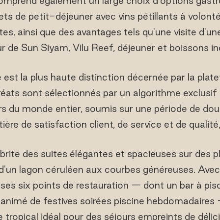
omprend également un large choix d'options gast
ts de petit-déjeuner avec vins pétillants à volonté
tes, ainsi que des avantages tels qu'une visite d'un
 de Sun Siyam, Vilu Reef, déjeuner et boissons in
st la plus haute distinction décernée par la pla
réats sont sélectionnés par un algorithme exclusif 
rs du monde entier, soumis sur une période de dou
ière de satisfaction client, de service et de qualité
abrite des suites élégantes et spacieuses sur des p
'un lagon céruléen aux courbes généreuses. Avec
ses six points de restauration — dont un bar à pi
 animé de festives soirées piscine hebdomadaires 
tropical idéal pour des séjours empreints de délic