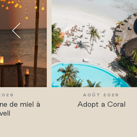
2026
AOÛT 2026
ne de miel à
Adopt a Coral
veli