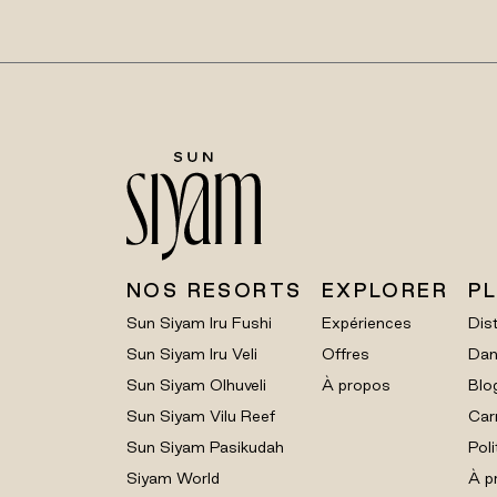
NOS RESORTS
EXPLORER
P
Sun Siyam Iru Fushi
Expériences
Dist
Sun Siyam Iru Veli
Offres
Dan
Sun Siyam Olhuveli
À propos
Blo
Sun Siyam Vilu Reef
Car
Sun Siyam Pasikudah
Poli
Siyam World
À p