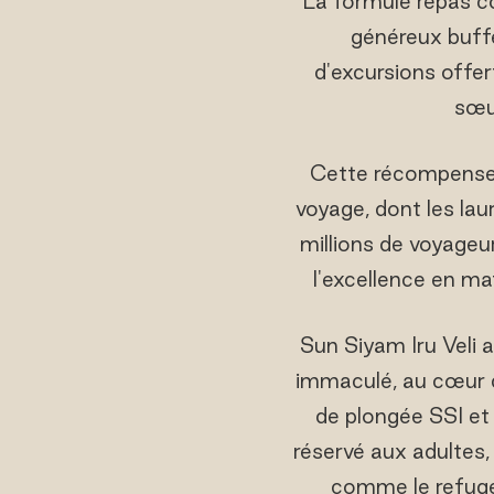
La formule repas c
généreux buffe
d'excursions offer
sœur
Cette récompense e
voyage, dont les lau
millions de voyageu
l'excellence en mat
Sun Siyam Iru Veli 
immaculé, au cœur d
de plongée SSI et 
réservé aux adultes,
comme le refuge 