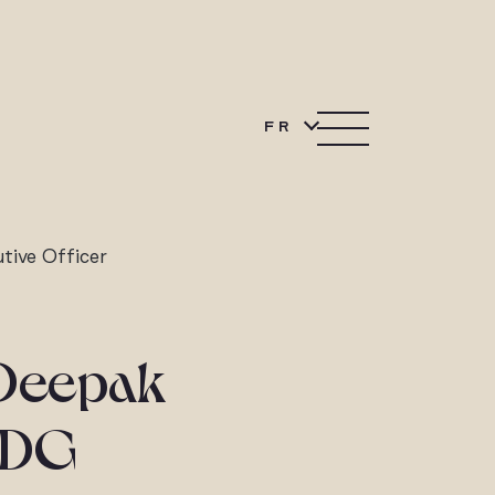
FR
tive Officer
 Deepak
PDG