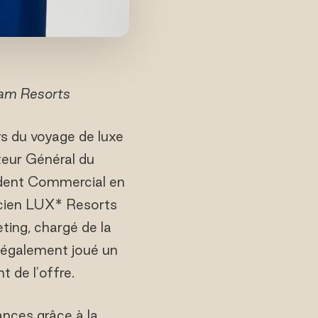
am Resorts
s du voyage de luxe
cteur Général du
dent Commercial en
icien LUX* Resorts
ting, chargé de la
 également joué un
 de l'offre.
nces grâce à la