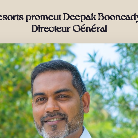
esorts promeut Deepak Booneady
Directeur Général