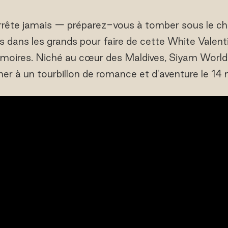
rrête jamais — préparez-vous à tomber sous le c
ts dans les grands pour faire de cette White Valen
moires. Niché au cœur des Maldives, Siyam World i
er à un tourbillon de romance et d'aventure le 14