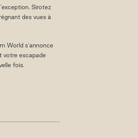
'exception. Sirotez
régnant des vues à
yam World s'annonce
 votre escapade
lle fois.