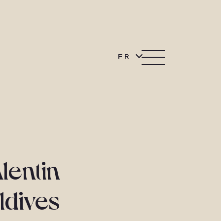
FR
lentin
ldives