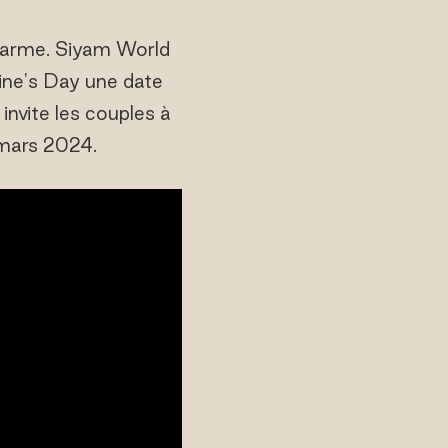
harme. Siyam World
tine's Day une date
nvite les couples à
 mars 2024.