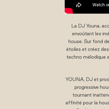
La DJ Youna, accl
envoûtant les in
house. Sur fond de
étoiles et créez de
techno mélodique et
YOUNA, DJ et produc
progressive hous
tournant inattend
affinité pour la ho