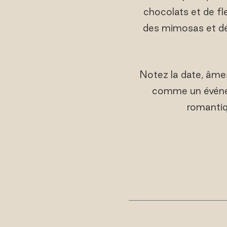
chocolats et de fl
des mimosas et dé
Notez la date, âme
comme un événe
romantiq