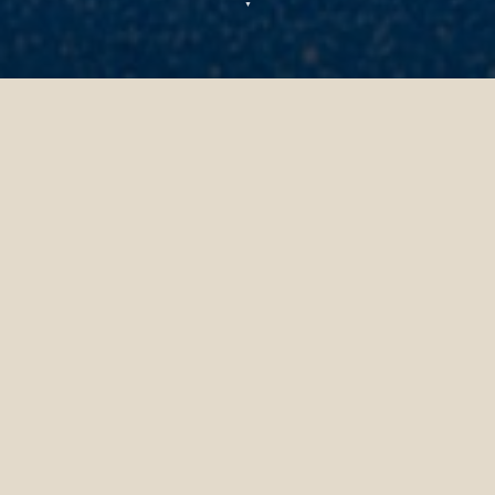
▼
Padel Tennis
Profitez d'une partie palpitante sur le court
de padel de Siyam World. Parfaite pour les
débutants comme pour les joueurs
confirmés, cette activité sociale et
dynamique est idéale pour des matchs
conviviaux en famille ou entre amis, ou tout
simplement pour maintenir sa routine
sportive même en vacances !
En bref
Durée : Quelques heures
Coût : Offert