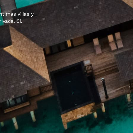
timas villas y
ivada. Sí,