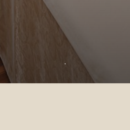
▼
Grazie
La sua richiesta è stata inviata e la