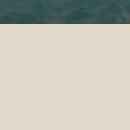
▼
Richiesta benessere Sun Siyam
Olhuveli
Se sei interessato a prenotare uno dei nostri
trattamenti spa, invia i tuoi dati nel modulo
sottostante e ti risponderemo al più presto.
TRATAMIENTO
*
NOME
*