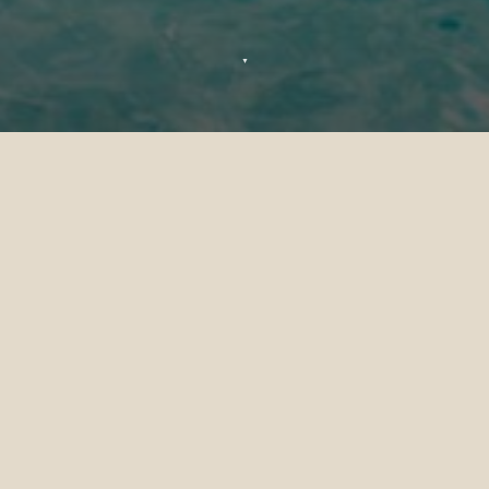
▼
Demande de renseignements
bien-être — Sun Siyam Olhuveli
Si vous souhaitez réserver l'un de nos soins
spa, renseignez vos coordonnées dans le
formulaire ci-dessous et nous vous
répondrons dans les plus brefs délais.