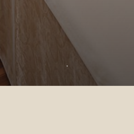
▼
Grazie
La sua richiesta è stata inviata e la