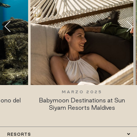
MARZO 2025
del
Babymoon Destinations at Sun
W
Siyam Resorts Maldives
RESORTS