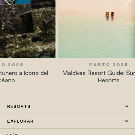
MARZO 2025
del
Maldives Resort Guide: Sun Siyam
Ba
Resorts
RESORTS
EXPLORAR