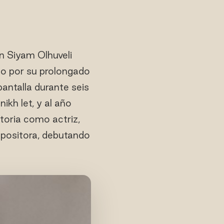
n Siyam Olhuveli
o por su prolongado
antalla durante seis
kh let, y al año
toria como actriz,
mpositora, debutando