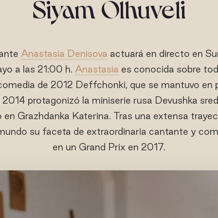
Siyam Olhuveli
tante
Anastasia Denisova
actuará en directo en Su
ayo a las 21:00 h.
Anastasia
es conocida sobre tod
 comedia de 2012 Deffchonki, que se mantuvo en p
2014 protagonizó la miniserie rusa Devushka sredni
ó en Grazhdanka Katerina. Tras una extensa trayec
 mundo su faceta de extraordinaria cantante y co
en un Grand Prix en 2017.