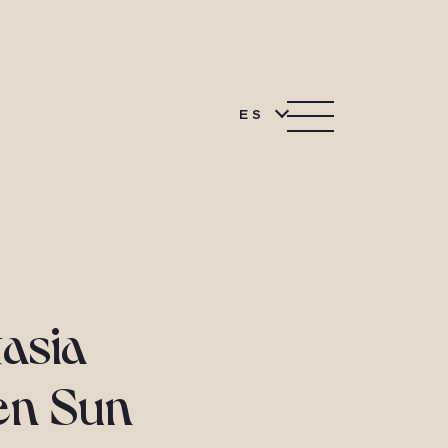
ES
tasia
en Sun