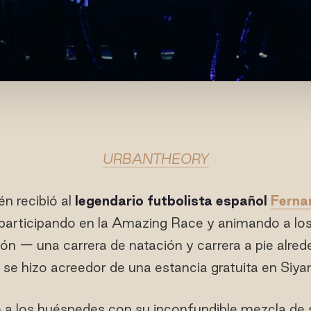
URBANTHEORY
n recibió al
legendario futbolista español
Ferna
 participando en la Amazing Race y animando a lo
n — una carrera de natación y carrera a pie alreded
se hizo acreedor de una estancia gratuita en Siy
a los huéspedes con su inconfundible mezcla de 