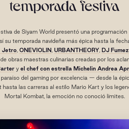
temporada festiva
stiva de Siyam World presentó una programación e
así su temporada navideña más épica hasta la fec
 Jetro
,
ONEVIOLIN
,
URBANTHEORY
,
DJ Fumez
de obras maestras culinarias creadas por los ac
arter
y
el chef con estrella Michelin Andrea Ap
 paraíso del gaming por excelencia — desde la ép
t hasta las carreras al estilo Mario Kart y los leg
Mortal Kombat, la emoción no conoció límites.