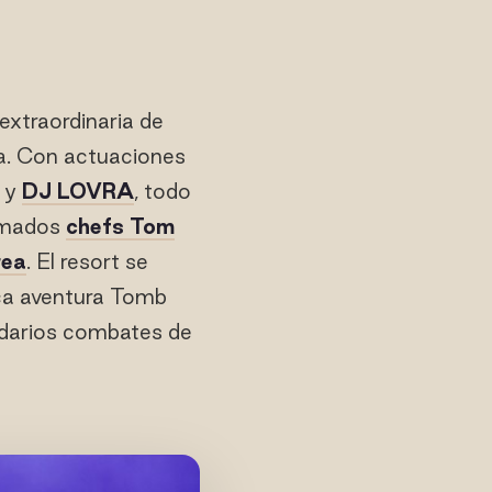
xtraordinaria de
ha. Con actuaciones
y
DJ LOVRA
, todo
lamados
chefs Tom
rea
. El resort se
ica aventura Tomb
endarios combates de