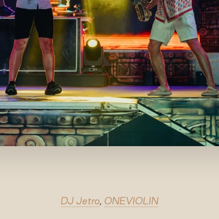
DJ Jetro
,
ONEVIOLIN