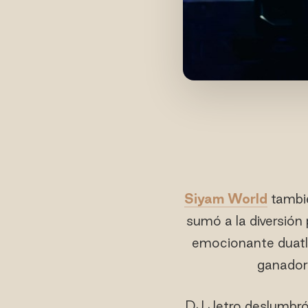
Siyam World
tambié
sumó a la diversión
emocionante duatló
ganador 
DJ Jetro deslumbró 