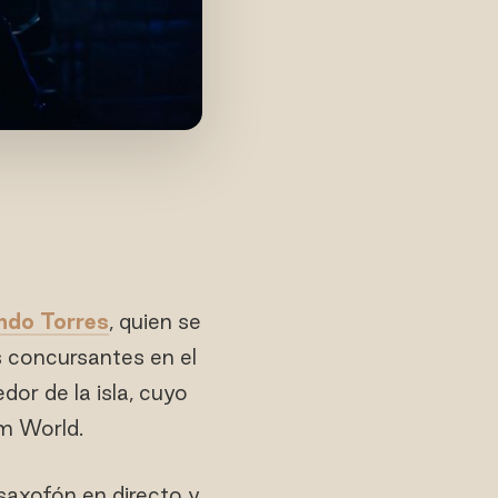
ndo Torres
, quien se
s concursantes en el
or de la isla, cuyo
am World.
saxofón en directo y