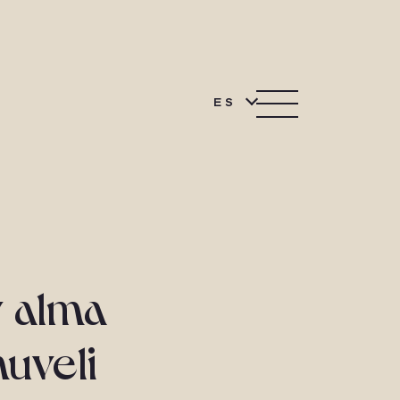
ES
y alma
uveli