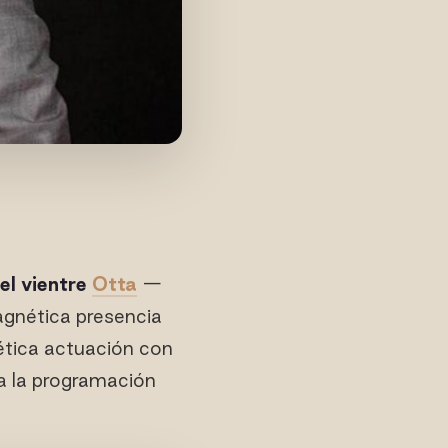
el vientre
Otta
—
magnética presencia
ética actuación con
r a la programación