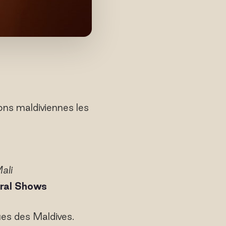
ons maldiviennes les
ali
ural Shows
ques des Maldives.