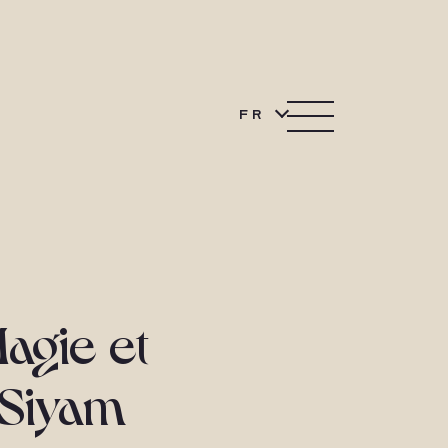
FR
agie et
 Siyam