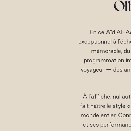
Ol
En ce Aïd Al-A
exceptionnel à l'échel
mémorable, d
programmation int
voyageur — des ama
À l'affiche, nul au
fait naître le style
monde entier. Conn
et ses performanc