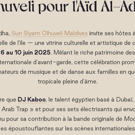
huveli pour l'Aïd Al-A
dha,
Sun Siyam Olhuveli Maldives
invite ses hôtes à
le de l'île — une vitrine culturelle et artistique de 
u
6 au 10 juin 2025
. Mêlant le riche patrimoine de
ernationale d'avant-garde, cette célébration prom
teurs de musique et de danse aux familles en q
tropicale pleine d'âme.
tre que
DJ Kaboo
, le talent égyptien basé à Dubaï,
 « Arab Trap » et pour ses sets électrisants qui env
u pour sa contribution à la bande originale de
Moo
es époustouflantes sur les scènes internationales