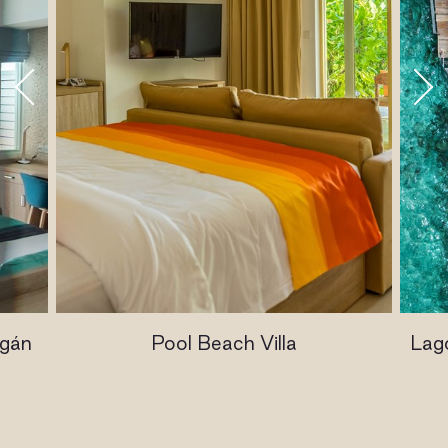
ogán
Pool Beach Villa
Lago