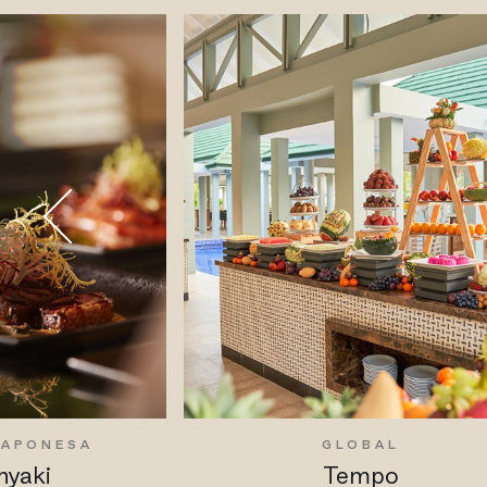
JAPONESA
GLOBAL
nyaki
Tempo