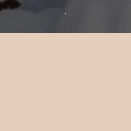
▼
Oferta UnionPay
Sun Siyam Iru Fushi
Aproveche la
oferta exclusiva UnionPay
en
Sun Siyam Iru Fushi
y haga aún más
especial su escapada isleña — desde
descuentos especiales y mejoras de villa
hasta traslados gratuitos, privilegios
gastronómicos y de spa, emocionantes
deportes acuáticos y ventajas adicionales
para toda la familia.