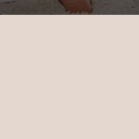
Cast Away
Pasa el día en un banco de arena apartado,
sin un alma a la vista. Inspirada en la
película 'Cast Away', esta experiencia te
invita a hacer snorkel, jugar y disfrutar de un
almuerzo en la playa, con la tranquilidad de
saber que volveremos a rescatarte muy
pronto.
De un vistazo
Duración: Medio día
Coste: De pago