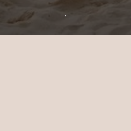
▼
Celebra en Sun Siyam Iru Veli
Si deseas reservar una celebración en
nuestro resort, completa el formulario a
continuación con tus datos y nos
pondremos en contacto contigo a la
brevedad.