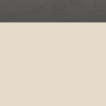
▼
Celebra en Sun Siyam Olhuveli
Si desea reservar una celebración en nuestro
resort, envíenos sus datos en el formulario a
continuación y nos pondremos en contacto
con usted a la brevedad.
TÍTULO
*