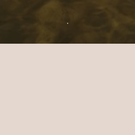
▼
Consulta de Bienestar en Sun
Siyam Vilu Reef
Si desea reservar uno de nuestros
tratamientos de spa, complete el formulario
a continuación con sus datos y nos
pondremos en contacto con usted a la
brevedad.